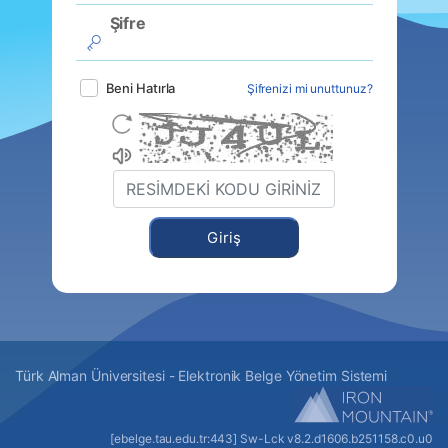
Şifre
Beni Hatırla
Şifrenizi mi unuttunuz?
Giriş
Türk Alman Üniversitesi - Elektronik Belge Yönetim Sistemi
[ebelge.tau.edu.tr:443] Sw-Lck v8.2.
d1606
.
b251158
.c0.u0